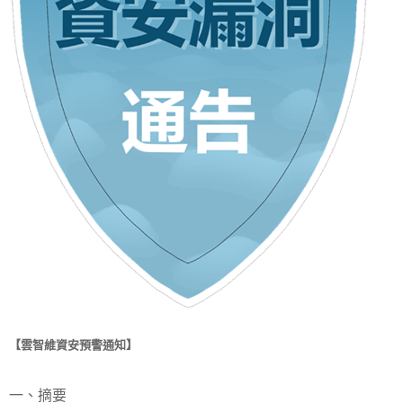
【雲智維資安預警通知】
一、摘要