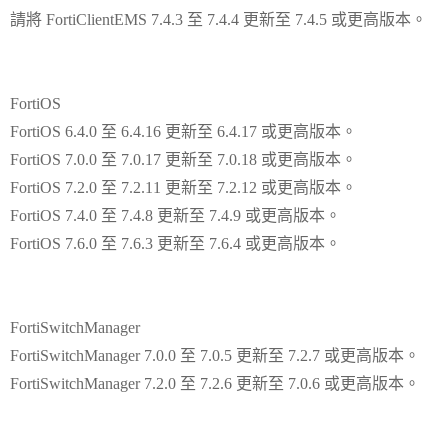
請將 FortiClientEMS 7.4.3 至 7.4.4 更新至 7.4.5 或更高版本。
FortiOS
FortiOS 6.4.0 至 6.4.16 更新至 6.4.17 或更高版本。
FortiOS 7.0.0 至 7.0.17 更新至 7.0.18 或更高版本。
FortiOS 7.2.0 至 7.2.11 更新至 7.2.12 或更高版本。
FortiOS 7.4.0 至 7.4.8 更新至 7.4.9 或更高版本。
FortiOS 7.6.0 至 7.6.3 更新至 7.6.4 或更高版本。
FortiSwitchManager
FortiSwitchManager 7.0.0 至 7.0.5 更新至 7.2.7 或更高版本。
FortiSwitchManager 7.2.0 至 7.2.6 更新至 7.0.6 或更高版本。