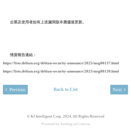
企業及使用者如有上述漏洞版本應儘速更新。
情資報告連結：
https://lists.debian.org/debian-security-announce/2025/msg00137.html
https://lists.debian.org/debian-security-announce/2025/msg00139.html
Back to List
Previous
Next
© KJ Intelligent Corp. 2024, All Rights Reserved
Powered by hosting.url.com.tw