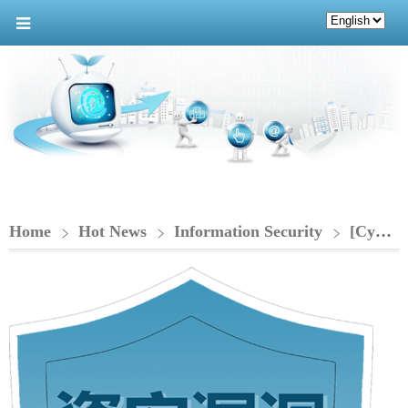
Home
Hot News
Information Security
[Cybersecurity Vulnerability Notice] Debian Linux 內核存在多個漏洞