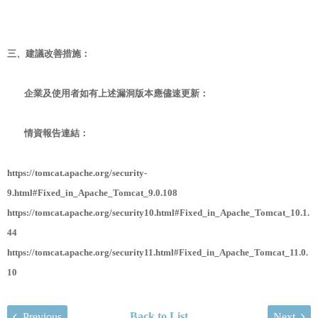
三、建議改善措施：
企業及使用者如有上述漏洞版本應儘速更新：
情資報告連結：
https://tomcat.apache.org/security-
9.html#Fixed_in_Apache_Tomcat_9.0.108
https://tomcat.apache.org/security10.html#Fixed_in_Apache_Tomcat_10.1.
44
https://tomcat.apache.org/security11.html#Fixed_in_Apache_Tomcat_11.0.
10
Back to List
Previous
Next