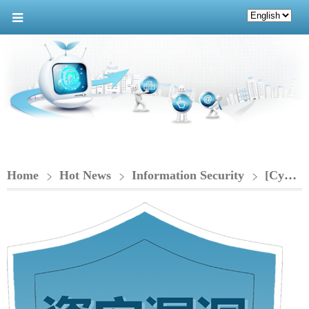
Home
Hot News
Information Security
[Cybersecurity Vulnerability Notice] Apache Tomcat 存在阻斷服務漏洞