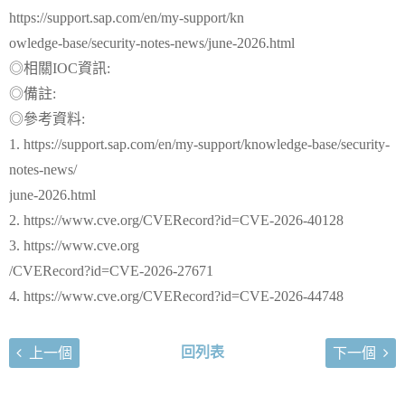
https://support.sap.com/en/my-support/kn
owledge-base/security-notes-news/june-2026.html
◎相關IOC資訊:
◎備註:
◎參考資料:
1. https://support.sap.com/en/my-support/knowledge-base/security-
notes-news/
june-2026.html
2. https://www.cve.org/CVERecord?id=CVE-2026-40128
3. https://www.cve.org
/CVERecord?id=CVE-2026-27671
4. https://www.cve.org/CVERecord?id=CVE-2026-44748
回列表
上一個
下一個