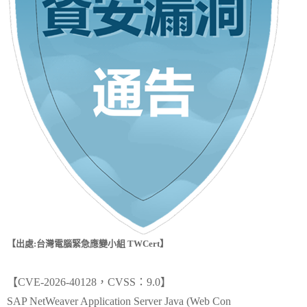
【出處:台灣電腦緊急應變小組 TWCert】
【CVE-2026-40128，CVSS：9.0】
SAP NetWeaver Application Server Java (Web Con