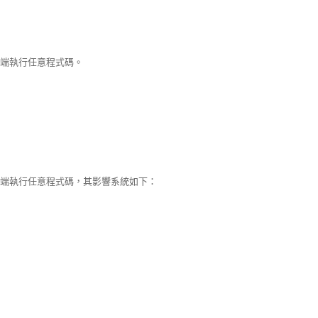
觸發遠端執行任意程式碼。
統觸發遠端執行任意程式碼，其影響系統如下：