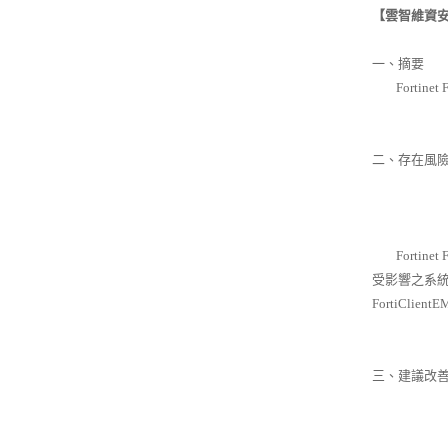
【雲智維資
一、摘要
Fortine
二、存在風
Fortine
受影響之系統
FortiClientE
三、建議改