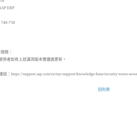
816
r SAP ERP
740-758
善措施：
者如有上述漏洞版本應儘速更新。
s://support.sap.com/en/my-support/knowledge-base/security-notes-news
回列表