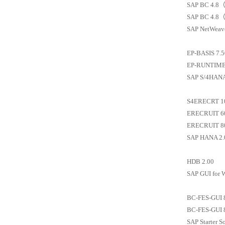
SAP BC 4.8（
SAP BC 4.8（
SAP NetWeaver
EP-BASIS 7.5
EP-RUNTIME
SAP S/4HANA 
S4ERECRT 1
ERECRUIT 6
ERECRUIT 8
SAP HANA 2.0
HDB 2.00
SAP GUI for 
BC-FES-GUI 
BC-FES-GUI 
SAP Starter S