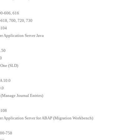
0-606, 616
618, 700, 720, 730
-104
 Application Server Java
.50
0
 One (SLD)
 10.0
.0
Manage Journal Entries)
-108
r Application Server for ABAP (Migration Workbench)
00-758