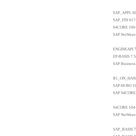
SAP_APPL 60
SAP_FIN 617-
S4CORE 100
SAP NetWeaver
ENGINEAPI 7
EP-BASIS 7.5
SAP Business
B1_ON_HANA
SAP-M-BO 10
SAP S4CORE (
S4CORE 104
SAP NetWeave
SAP_BASIS 7