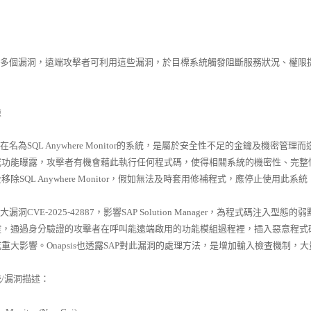
在多個漏洞，遠端攻擊者可利用這些漏洞，於目標系統觸發阻斷服務狀況、權限
險
為SQL Anywhere Monitor的系統，是屬於安全性不足的金鑰及機密
或功能曝露，攻擊者有機會藉此執行任何程式碼，使得相關系統的機密性、完整
除SQL Anywhere Monitor，假如無法及時套用修補程式，應停止使用此系統，並且
CVE-2025-42887，影響SAP Solution Manager，為程式碼注入
控，通過身分驗證的攻擊者在呼叫能遠端啟用的功能模組過程裡，插入惡意程式
重大影響。Onapsis也透露SAP對此漏洞的處理方法，是增加輸入檢查機制，
/漏洞描述：