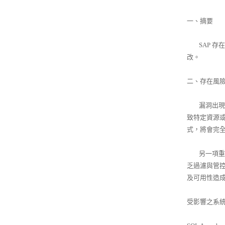
一、摘要
SAP 存
改。
二、存在風
漏洞出現在名
致特定資源
式，將會完全移
另一項重大漏洞
乏過濾與管
及可用性造成
受影響之系統