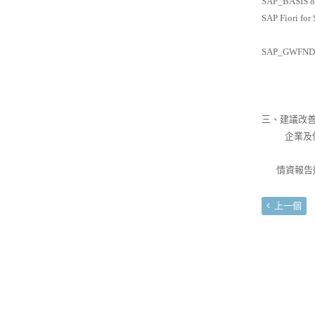
SAP_BASIS 
SAP Fiori fo
SAP_GWFND 
三、建議改
企業及使用
情資報告連結：http
上一個