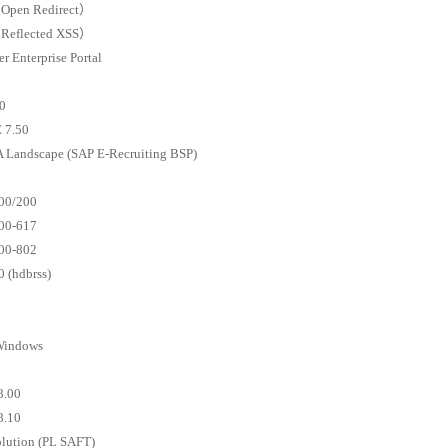
Open Redirect）
Reflected XSS）
 Enterprise Portal
0
 7.50
Landscape (SAP E-Recruiting BSP)
00/200
00-617
00-802
 (hdbrss)
Windows
8.00
8.10
olution (PL SAFT)