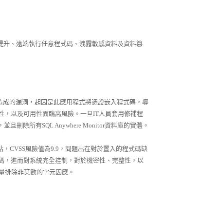
提升、遠端執行任意程式碼、洩露敏感資料及資料篡
管理而造成的漏洞，起因是此應用程式將憑證嵌入程式碼，導
性，以及可用性面臨高風險。一旦IT人員套用修補程
刪除所有SQL Anywhere Monitor資料庫的實體。
型態的弱點，CVSS風險值為9.9，問題出在對於置入的程式碼缺
碼，進而對系統完全控制，對於機密性、完整性，以
大量排除非英數的字元因應。