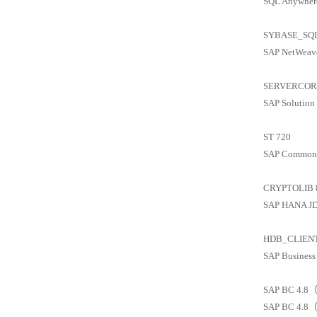
SQL Anywhere
SYBASE_SQ
SAP NetWeave
SERVERCORE
SAP Solution
ST 720
SAP Common
CRYPTOLIB 
SAP HANA JD
HDB_CLIENT
SAP Business
SAP BC 4.8（
SAP BC 4.8（