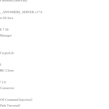
 Monitor (Non-Gui)
L_ANYWHERE_SERVER v17.0
r AS Java
 7.50
 Manager
CryptoLib
8
BC Client
 2.0
 Connector
OS Command Injection）
Path Traversal）