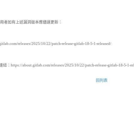
者如有上述漏洞版本應儘速更新：
.gitlab.com/releases/2025/10/22/patch-release-gitlab-18-5-1-released/
://about.gitlab.com/releases/2025/10/22/patch-release-gitlab-18-5-1-rel
回列表