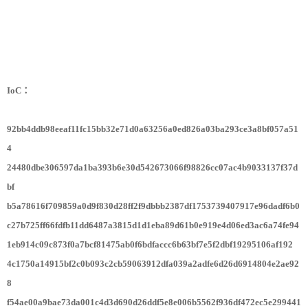
IoC：
92bb4ddb98eeaf11fc15bb32e71d0a63256a0ed826a03ba293ce3a8bf057a51
4
24480dbe306597da1ba393b6e30d542673066f98826cc07ac4b9033137f37d
bf
b5a78616f709859a0d9f830d28ff2f9dbbb2387df1753739407917e96dadf6b0
c27b725ff66fdfb11dd6487a3815d1d1eba89d61b0e919e4d06ed3ac6a74fe94
1eb914c09c873f0a7bcf81475ab0f6bdfaccc6b63bf7e5f2dbf19295106af192
4c1750a14915bf2c0b093c2cb59063912dfa039a2adfe6d26d6914804e2ae92
8
f54ae00a9bae73da001c4d3d690d26ddf5e8e006b5562f936df472ec5e299441