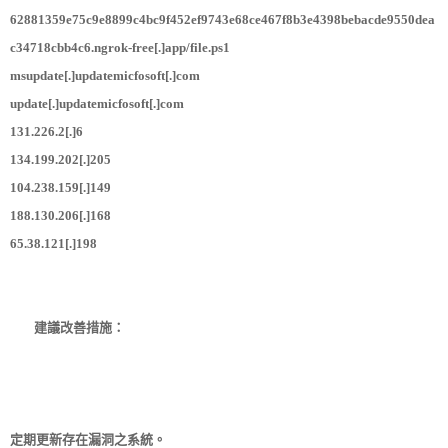
62881359e75c9e8899c4bc9f452ef9743e68ce467f8b3e4398bebacde9550dea
c34718cbb4c6.ngrok-free[.]app/file.ps1
msupdate[.]updatemicfosoft[.]com
update[.]updatemicfosoft[.]com
131.226.2[.]6
134.199.202[.]205
104.238.159[.]149
188.130.206[.]168
65.38.121[.]198
建議改善措施：
定期更新存在漏洞之系統。