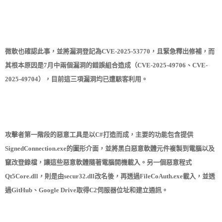
微軟也確認此事，並將漏洞登記為CVE-2025-53770，且緊急釋出修補，而
其根本原因是7月中兩個漏洞的錯誤組合造成（CVE-2025-49706、CVE-
2025-49704），目前這三項漏洞均已遭駭客利用。
攻擊者第一階段的惡意工具是以C#打造而成，主要的功能包含提供
SignedConnection.exe的圖形介面，並將黑白惡意軟體元件複製到電腦以及
竄改登錄檔，讓這些惡意軟體隨著電腦開機載入。另一個惡意程式
Qt5Core.dll，則是由secur32.dll改名後，再透過FileCoAuth.exe載入，並透
過GitHub、Google Drive取得C2伺服器位址和建立通訊。