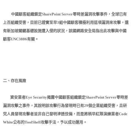
中國駭客組織鎖定SharePoint Server零時差漏洞攻擊事件，全球已有
上百組織受害，目前已證實至早3組中國駭客積極利用這項漏洞來攻擊，還
有新加坡關鍵基礎設施遭入侵的狀況，該國網路安全局指出此攻擊與中國
駭客UNC3886有關。
二、存在風險
資安業者Eye Security揭露中國駭客組織鎖定SharePoint Server零時差
漏洞攻擊之事件，其說明該攻擊行為發現時已有29個企業組織受害，且研
究人員發現攻擊者並非自己發明滲透伎倆，而是將稍早紅隊演練業者Code
White公布的ToolShell攻擊手法，予以成功運用。