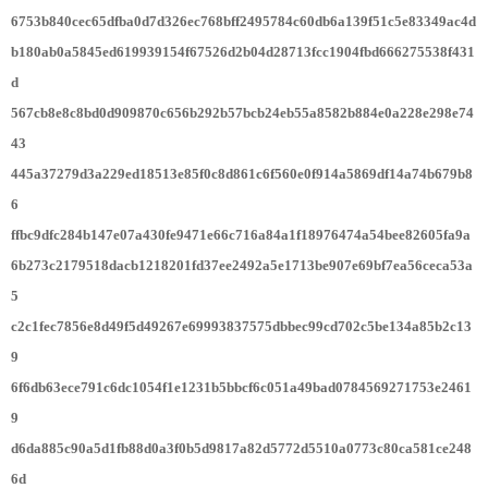
6753b840cec65dfba0d7d326ec768bff2495784c60db6a139f51c5e83349ac4d
b180ab0a5845ed619939154f67526d2b04d28713fcc1904fbd666275538f431
d
567cb8e8c8bd0d909870c656b292b57bcb24eb55a8582b884e0a228e298e74
43
445a37279d3a229ed18513e85f0c8d861c6f560e0f914a5869df14a74b679b8
6
ffbc9dfc284b147e07a430fe9471e66c716a84a1f18976474a54bee82605fa9a
6b273c2179518dacb1218201fd37ee2492a5e1713be907e69bf7ea56ceca53a
5
c2c1fec7856e8d49f5d49267e69993837575dbbec99cd702c5be134a85b2c13
9
6f6db63ece791c6dc1054f1e1231b5bbcf6c051a49bad0784569271753e2461
9
d6da885c90a5d1fb88d0a3f0b5d9817a82d5772d5510a0773c80ca581ce248
6d