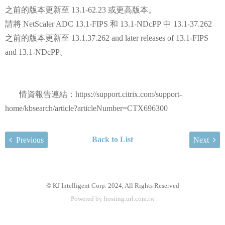
之前的版本更新至 13.1-62.23 或更高版本。
請將 NetScaler ADC 13.1-FIPS 和 13.1-NDcPP 中 13.1-37.262
之前的版本更新至 13.1.37.262 and later releases of 13.1-FIPS
and 13.1-NDcPP。
情資報告連結：https://support.citrix.com/support-
home/kbsearch/article?articleNumber=CTX696300
Back to List
Previous
Next
© KJ Intelligent Corp. 2024, All Rights Reserved
Powered by hosting.url.com.tw