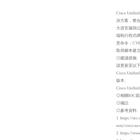
Cisco Unif
決方案，整合
大資安漏洞公告(C
端執行程式碼
意命令；CV
取得腳本建
◎建議措施:
請更新至以
Cisco Unifie
版本、
Cisco Unifi
◎相關IOC資
◎備註:
◎參考資料:
1. https://se
sory/cisco-s
2. https://w