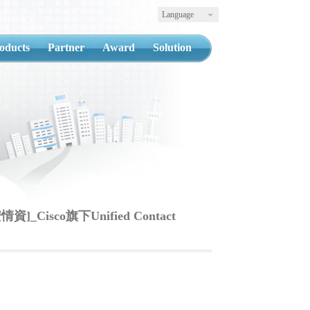
Language
oducts
Partner
Award
Solution
]_Cisco旗下Unified Contact