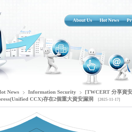
About Us
Hot News
Pr
ot News
Information Security
[TWCERT 分享資安情資
Express(Unified CCX)存在2個重大資安漏洞
[2025-11-17]