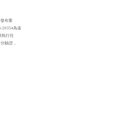
o發布重
5-20354為遠
限執行任
身分驗證，