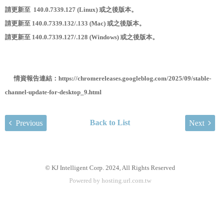
請更新至 140.0.7339.127 (Linux) 或之後版本。
請更新至 140.0.7339.132/.133 (Mac) 或之後版本。
請更新至 140.0.7339.127/.128 (Windows) 或之後版本。
情資報告連結：https://chromereleases.googleblog.com/2025/09/stable-
channel-update-for-desktop_9.html
Back to List
Previous
Next
© KJ Intelligent Corp. 2024, All Rights Reserved
Powered by hosting.url.com.tw