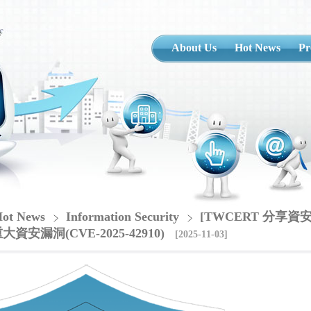
About Us
Hot News
Pr
ot News
Information Security
[TWCERT 分享資
資安漏洞(CVE-2025-42910)
[2025-11-03]