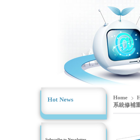
Home
H
Hot News
系統修補重大
Subscribe to Newsletter