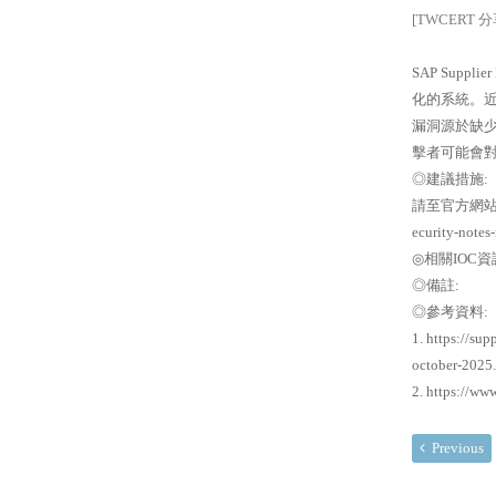
[TWCERT 
SAP Suppl
化的系統。近期
漏洞源於缺
擊者可能會
◎建議措施:
請至官方網站進行修補
ecurity-notes
◎相關IOC資
◎備註:
◎參考資料:
1. https://su
october-2025
2. https://w
Previous