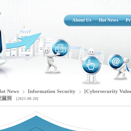
About Us
Hot News
Pr
ot News
Information Security
[Cybersecurity Vuln
證漏洞
[2025-08-20]