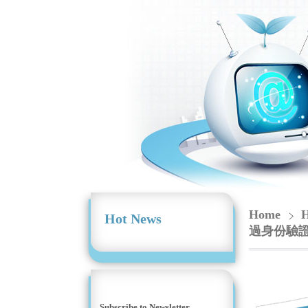
Home
H
Hot News
過身份驗
Subscribe to Newsletter