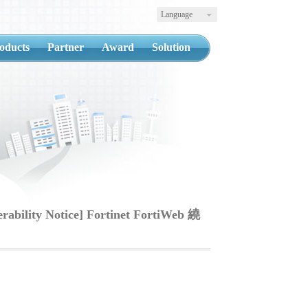
Language
oducts
Partner
Award
Solution
erability Notice] Fortinet FortiWeb 繞