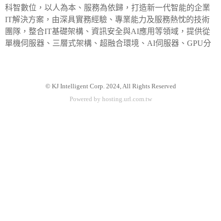
科智數位，以人為本、服務為依歸，打造新一代智能的企業
IT解決方案，由深具實務經驗、專業能力及服務熱忱的技術
團隊，整合IT基礎架構、資訊安全與AI應用等領域，提供從
單機伺服器、三層式架構、超融合環境、AI伺服器、GPU分
享及AI各階段的規劃產出，並幫助企業在數位化轉型過程中
有效提升資安防護能力，以智慧科技建構穩定、安全並符合
AI世代的資訊平
© KJ Intelligent Corp. 2024, All Rights Reserved
Powered by hosting.url.com.tw